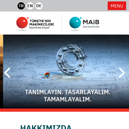
MENU
TR
EN
DE
TANIMLAYIN. TASARLAYALIM.
TAMAMLAYALIM.
HAKKIMIZDA