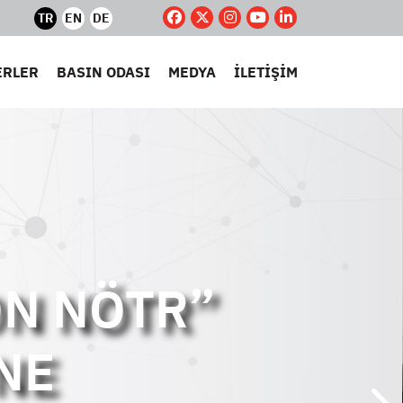
TR
EN
DE
ERLER
BASIN ODASI
MEDYA
İLETİŞİM
YİN
IĞI