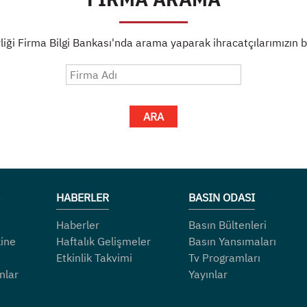
liği Firma Bilgi Bankası'nda arama yaparak ihracatçılarımızın bil
ARA
HABERLER
BASIN ODASI
Haberler
Basın Bültenleri
ine
Haftalık Gelişmeler
Basın Yansımaları
Etkinlik Takvimi
Tv Programları
nlar
Yayınlar