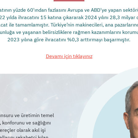
atının yüzde 60'ından fazlasını Avrupa ve ABD'ye yapan sektö
22 yılda ihracatını 15 katına çıkararak 2024 yılını 28,3 milyar 
acat ile tamamlamıştır. Türkiye’nin makinecileri, ana pazarların
unluğa ve yaşanan belirsizliklere rağmen kazanımlarını korum
2023 yılına göre ihracatını %0,3 arttırmayı başarmıştır.
Devamı için tıklayınız
 unsuru ve üretimin temel
ı, konforunu ve sağlığını
eçler olarak akıl işi
llarını rekabetçi kılan