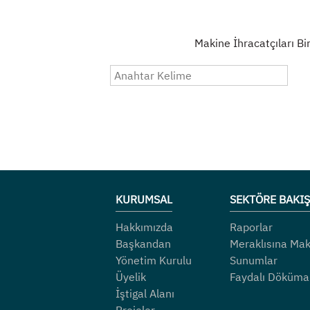
Makine İhracatçıları Bir
KURUMSAL
SEKTÖRE BAKIŞ
Hakkımızda
Raporlar
Başkandan
Meraklısına Mak
Yönetim Kurulu
Sunumlar
Üyelik
Faydalı Döküma
İştigal Alanı
Projeler