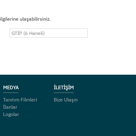
gilerine ulaşabilirsiniz.
MEDYA
İLETİŞİM
Tanıtım Filmleri
Bize Ulaşın
İlanlar
Logolar