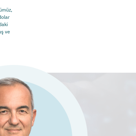
rümüz,
dolar
daki
uş ve