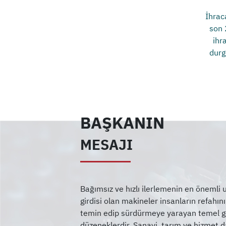
İhrac
son 
ihr
durg
BAŞKANIN
MESAJI
Bağımsız ve hızlı ilerlemenin en önemli
girdisi olan makineler insanların refahın
temin edip sürdürmeye yarayan temel ger
düzeneklerdir. Sanayi, tarım ve hizmet da