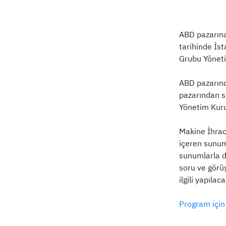
ABD pazarına
tarihinde İst
Grubu Yönetim
ABD pazarınd
pazarından s
Yönetim Kuru
Makine İhrac
içeren sunumu
sunumlarla da
soru ve görü
ilgili yapıla
Program için 