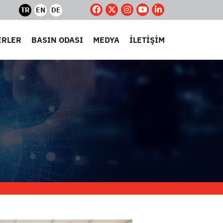
TR
EN
DE
ERLER
BASIN ODASI
MEDYA
İLETİŞİM