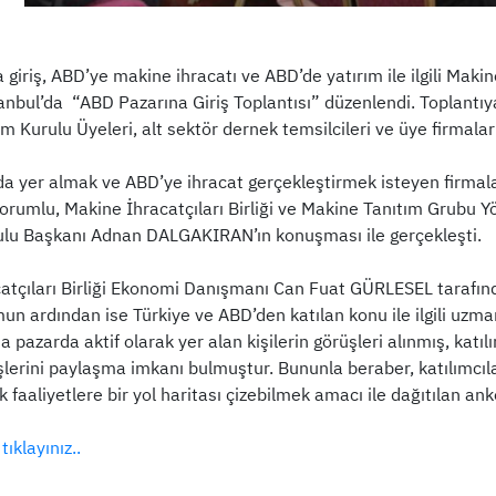
 giriş, ABD’ye makine ihracatı ve ABD’de yatırım ile ilgili Ma
anbul’da “ABD Pazarına Giriş Toplantısı” düzenlendi. Toplantıya
 Kurulu Üyeleri, alt sektör dernek temsilcileri ve üye firmaları
a yer almak ve ABD’ye ihracat gerçekleştirmek isteyen firmalar 
orumlu, Makine İhracatçıları Birliği ve Makine Tanıtım Grub
lu Başkanı Adnan DALGAKIRAN’ın konuşması ile gerçekleşti.
atçıları Birliği Ekonomi Danışmanı Can Fuat GÜRLESEL tarafından
n ardından ise Türkiye ve ABD’den katılan konu ile ilgili uzma
 pazarda aktif olarak yer alan kişilerin görüşleri alınmış, katıl
şlerini paylaşma imkanı bulmuştur. Bununla beraber, katılımcıl
cak faaliyetlere bir yol haritası çizebilmek amacı ile dağıtılan a
tıklayınız..