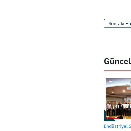
Sonraki H
Güncel
Endüstriyel 